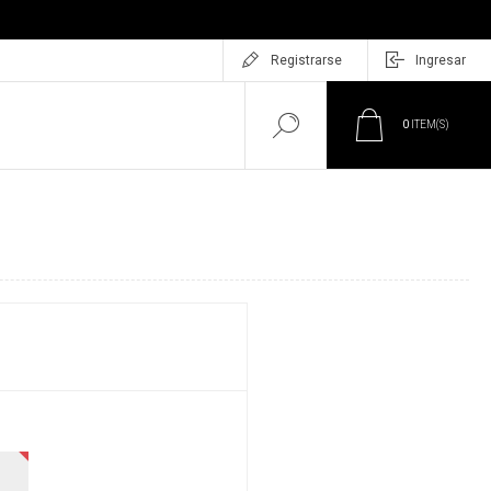
Registrarse
Ingresar
0
ITEM(S)