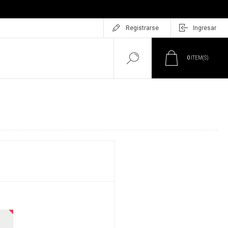
Registrarse
Ingresar
0
ITEM(S)