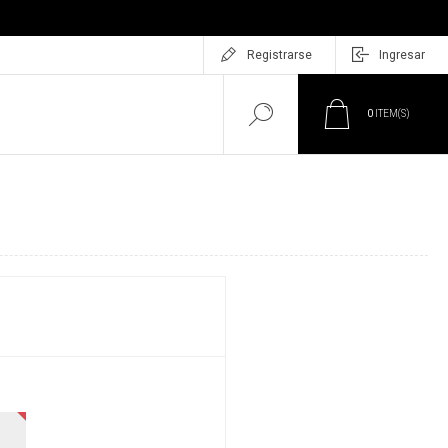
Registrarse
Ingresar
0
ITEM(S)