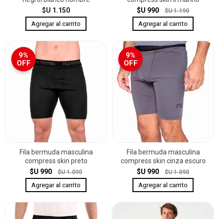
$U 1.150
$U 990
$U 1.190
9%
9%
OFF
OFF
Fila bermuda masculina
Fila bermuda masculina
compress skin preto
compress skin cinza escuro
$U 990
$U 990
$U 1.090
$U 1.090