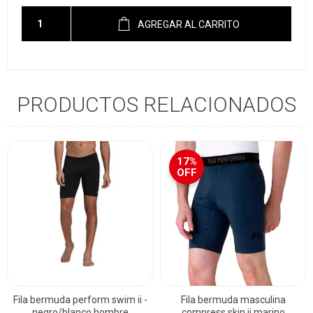
AGREGAR AL CARRITO
PRODUCTOS RELACIONADOS
17%
OFF
Fila bermuda perform swim ii -
Fila bermuda masculina
negro/blanco hombre
compress skin ii marino