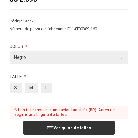
Código:
8777
Número de pieza del fabricante:
F11AT00389-160
COLOR:
*
TALLE:
*
S
M
L
⚠ Los talles son en numeración brasileña (BR). Antes de
elegir, revisá la
guía de talles
.
Ver guías de talles