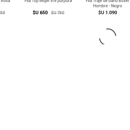
e Rosa
Fila Top Mujer life purpura
Fila Traje de baño Boxer
Hombre - Negro
$U 650
$U 1.090
750
$U 750
ide st
Fila chancleta slide st
Fila chancleta slide
blk/wht/blk
stblk/fred/fred
$U 890
$U 890