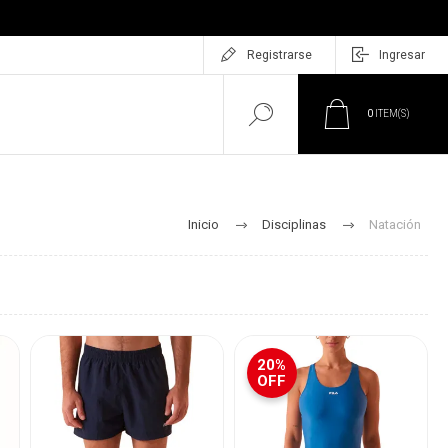
Registrarse
Ingresar
0
ITEM(S)
Inicio
Disciplinas
Natación
20%
OFF