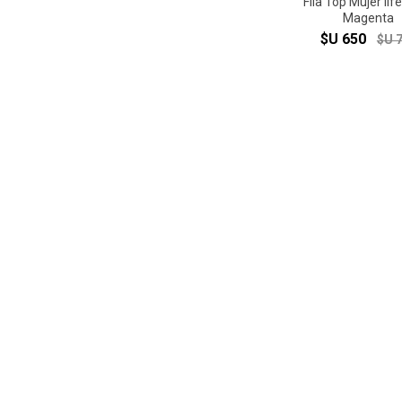
Fila Top Mujer lif
Magenta
$U 650
$U 
Fila chancleta sl
prbl/blk/blk
$U 890