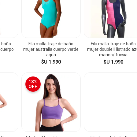
e baño
Fila malla-traje de baño
Fila malla-traje de baño
i cuerpo
mujer australia cuerpo verde
mujer double ii listrado az
aqua
marino/ fucsia
$U 1.990
$U 1.990
13%
OFF