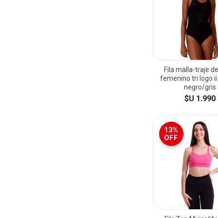
Fila malla-traje d
femenino tri logo i
negro/gris
$U 1.990
13%
OFF