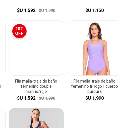
$U 1.592
$U 1.150
$U 1.990
20%
OFF
Fila malla-traje de baño
Fila malla-traje de baño
l
femenino double
femenino tri logo ii cuerpo
marino/rojo
purpura
$U 1.592
$U 1.990
$U 1.990