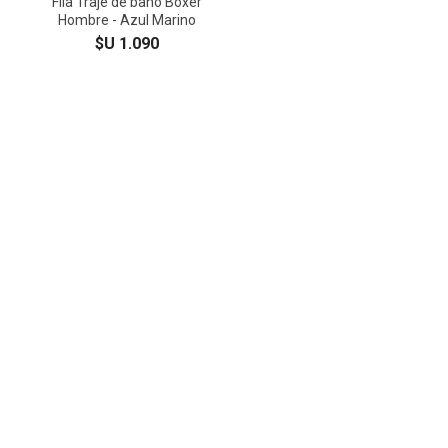
Fila Traje de baño Boxer
Fila Boxer hombre basic ii
Hombre - Azul Marino
gris grafito
$U 1.090
$U 990
Fila chancleta slide
Fila Traje de baño Boxer
stfnvy/fred/fred
Hombre - Negro
$U 890
$U 1.090