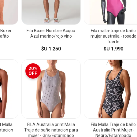
o Boxer
Fila Boxer Hombre Acqua
Fila malla-traje de baño
afito
Azul marino/rojo vino
mujer australia - rosado
fuerte
$U 1.250
$U 1.990
20%
OFF
t Malla
FILA Australia print Malla
Fila Malla Traje de baño
atacion
Traje de baño natacion para
Australia Print Mujer-
-
mujer - Gris/Estampado
Negro/Estampado