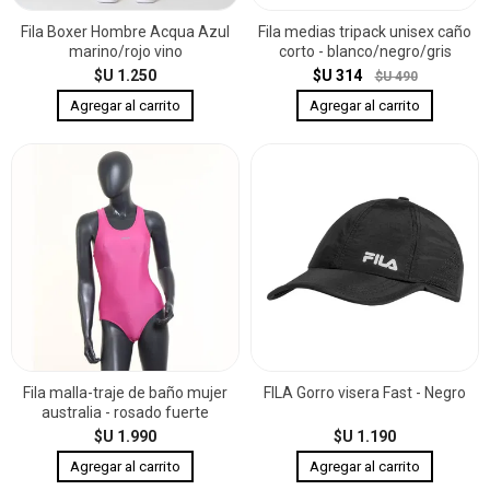
Fila Boxer Hombre Acqua Azul
Fila medias tripack unisex caño
marino/rojo vino
corto - blanco/negro/gris
$U 1.250
$U 314
$U 490
Fila malla-traje de baño mujer
FILA Gorro visera Fast - Negro
australia - rosado fuerte
$U 1.990
$U 1.190