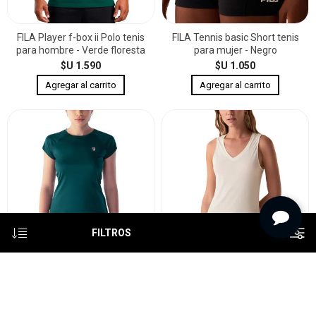
FILA Player f-box ii Polo tenis
FILA Tennis basic Short tenis
para hombre - Verde floresta
para mujer - Negro
$U 1.590
$U 1.050
FILTROS
FILA Tennis basic Remera
FILA Easy training crepe flow
manga corta tenis para mujer -
Musculosa training para mujer
Verde floresta
- Crema
$U 990
$U 990