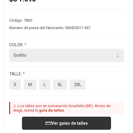
Código:
7830
Número de pieza del fabricante:
SM420017-457
COLOR:
*
TALLE:
*
S
M
L
XL
2XL
⚠ Los talles son en numeración brasileña (BR). Antes de
elegir, revisá la
guía de talles
.
Ver guías de talles