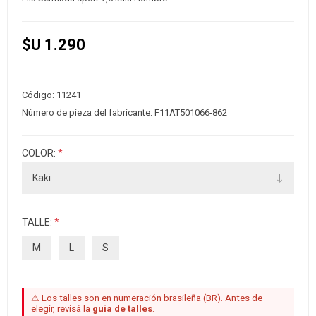
$U 1.290
Código:
11241
Número de pieza del fabricante:
F11AT501066-862
COLOR:
*
TALLE:
*
M
L
S
⚠ Los talles son en numeración brasileña (BR). Antes de
elegir, revisá la
guía de talles
.