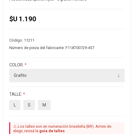
$U 1.190
Código:
11211
Número de pieza del fabricante:
F11AT00729-457
COLOR:
*
TALLE:
*
L
S
M
⚠ Los talles son en numeración brasileña (BR). Antes de
elegir, revisá la
guía de talles
.