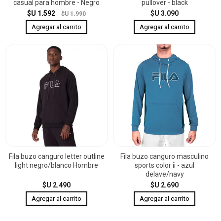
casual para hombre - Negro
pullover - black
$U 1.592
$U 3.090
$U 1.990
Fila buzo canguro letter outline
Fila buzo canguro masculino
light negro/blanco Hombre
sports color ii - azul
delave/navy
$U 2.490
$U 2.690