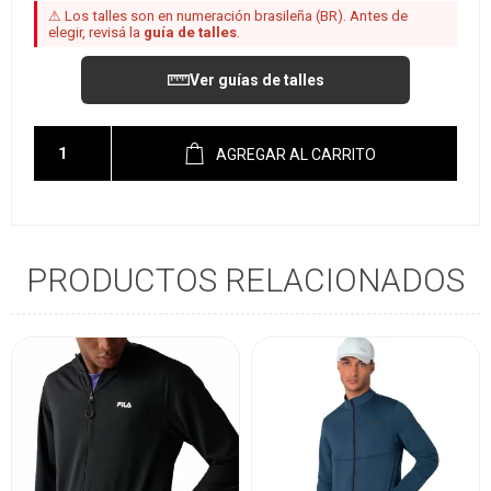
⚠ Los talles son en numeración brasileña (BR). Antes de
elegir, revisá la
guía de talles
.
Ver guías de talles
AGREGAR AL CARRITO
PRODUCTOS RELACIONADOS