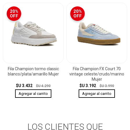
20%
20%
OFF
OFF
Fila Champion tormo classic
Fila Champion FX Court 70
blanco/plata/amarillo Mujer
vintage celeste/crudo/marino
Mujer
$U 3.432
$U 3.192
$U 4.290
$U 3.990
LOS CLIENTES QUE