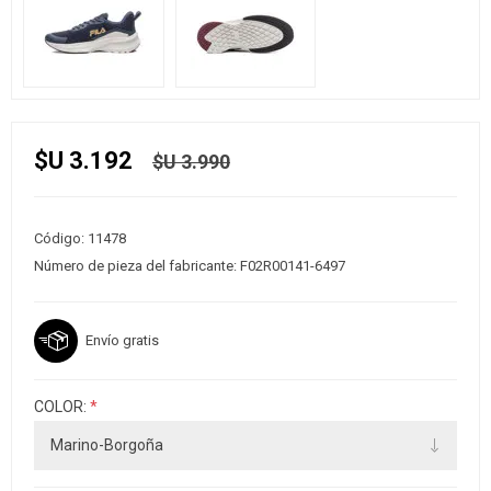
$U 3.192
$U 3.990
Código:
11478
Número de pieza del fabricante:
F02R00141-6497
Envío gratis
COLOR:
*