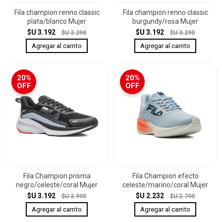
Fila champion renno classic
Fila champion renno classic
plata/blanco Mujer
burgundy/rosa Mujer
$U 3.192
$U 3.192
$U 3.290
$U 3.290
20%
20%
OFF
OFF
Fila Champion prisma
Fila Champion efecto
negro/celeste/coral Mujer
celeste/marino/coral Mujer
$U 3.192
$U 2.232
$U 3.990
$U 2.790