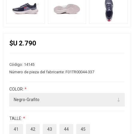
$U 2.790
Código:
14145
Número de pieza del fabricante:
F01TR00044-337
COLOR:
*
TALLE:
*
41
42
43
44
45