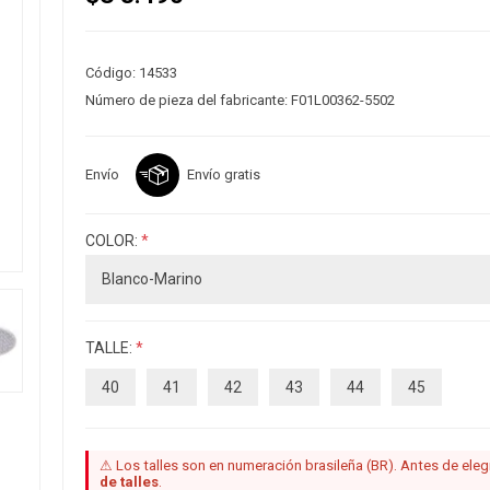
Código:
14533
Número de pieza del fabricante:
F01L00362-5502
Envío
Envío gratis
COLOR:
*
TALLE:
*
40
41
42
43
44
45
⚠ Los talles son en numeración brasileña (BR). Antes de elegir
de talles
.