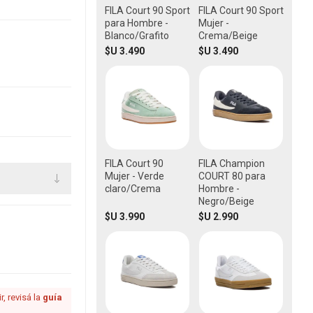
FILA Court 90 Sport
FILA Court 90 Sport
para Hombre -
Mujer -
Blanco/Grafito
Crema/Beige
$U 3.490
$U 3.490
FILA Court 90
FILA Champion
Mujer - Verde
COURT 80 para
claro/Crema
Hombre -
Negro/Beige
$U 3.990
$U 2.990
, revisá la
guía