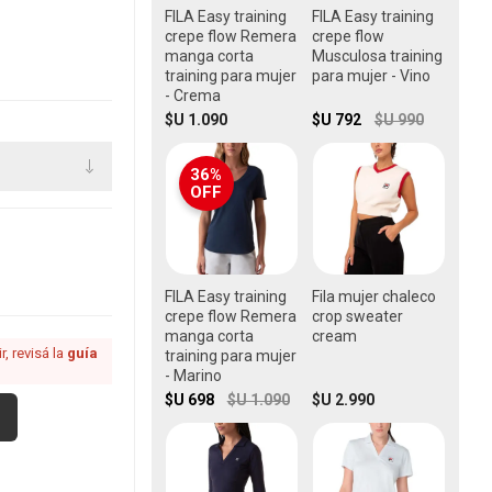
FILA Easy training
FILA Easy training
crepe flow Remera
crepe flow
manga corta
Musculosa training
training para mujer
para mujer - Vino
- Crema
$U 1.090
$U 792
$U 990
36%
OFF
FILA Easy training
Fila mujer chaleco
crepe flow Remera
crop sweater
manga corta
cream
, revisá la
guía
training para mujer
- Marino
$U 698
$U 1.090
$U 2.990