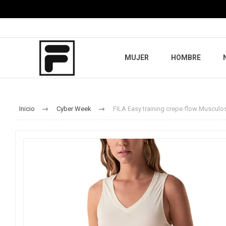
MUJER
HOMBRE
Inicio
Cyber Week
FILA Easy training crepe flow Musculos