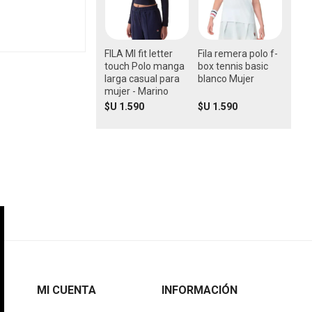
FILA Ml fit letter
Fila remera polo f-
touch Polo manga
box tennis basic
larga casual para
blanco Mujer
mujer - Marino
$U 1.590
$U 1.590
MI CUENTA
INFORMACIÓN