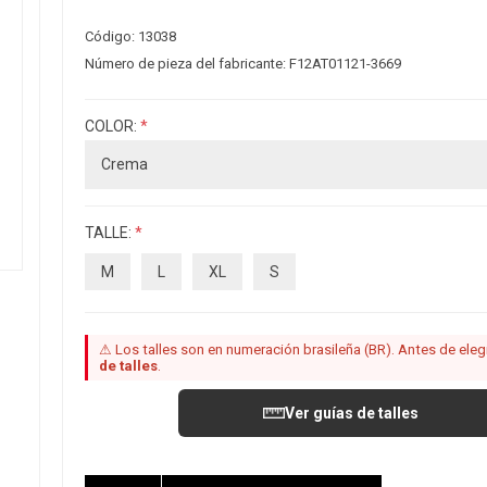
Código:
13038
Número de pieza del fabricante:
F12AT01121-3669
COLOR:
*
TALLE:
*
M
L
XL
S
⚠ Los talles son en numeración brasileña (BR). Antes de elegir
de talles
.
Ver guías de talles