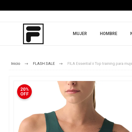
MUJER
HOMBRE
Inicio
FLASH SALE
FILA Essential ii Top training para muje
20%
OFF