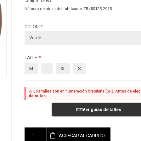
Código:
13063
Número de pieza del fabricante:
TR450125-2915
COLOR:
*
TALLE:
*
M
L
XL
S
⚠ Los talles son en numeración brasileña (BR). Antes de elegir
de talles
.
Ver guías de talles
AGREGAR AL CARRITO