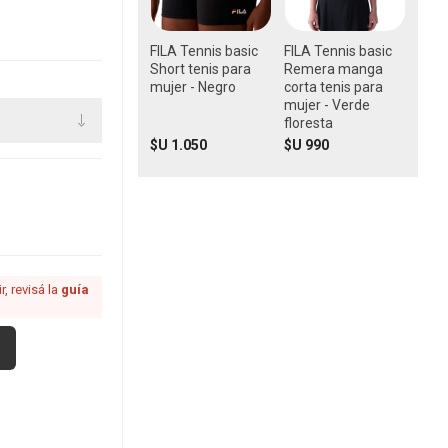
FILA Tennis basic
FILA Tennis basic
Short tenis para
Remera manga
mujer - Negro
corta tenis para
mujer - Verde
floresta
$U 1.050
$U 990
, revisá la
guía