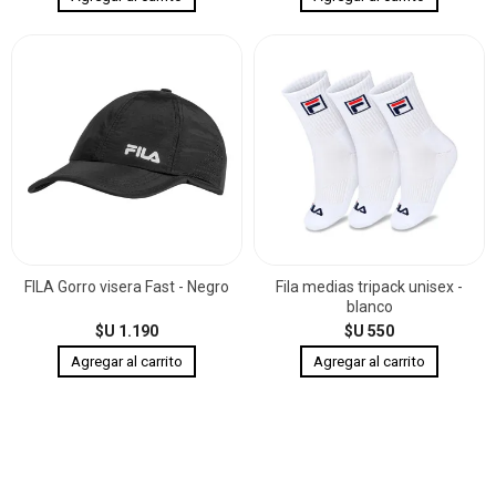
FILA Gorro visera Fast - Negro
Fila medias tripack unisex -
blanco
$U 1.190
$U 550