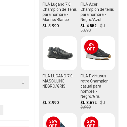
FILA Lugano 7.0
FILA Acer
Champion de Tenis
Champion de tenis
para hombre -
para hombre -
Marino/Blanco
Negro/Azul
$U 3.990
$U 4.552
$U
5.690
8%
OFF
FILA LUGANO 7.0
FILA F virtuous
MASCULINO
retro Champion
NEGRO/GRIS
casual para
hombre -
Negro/Gris
$U 3.990
$U 3.672
$U
3.990
36%
20%
OFF
OFF