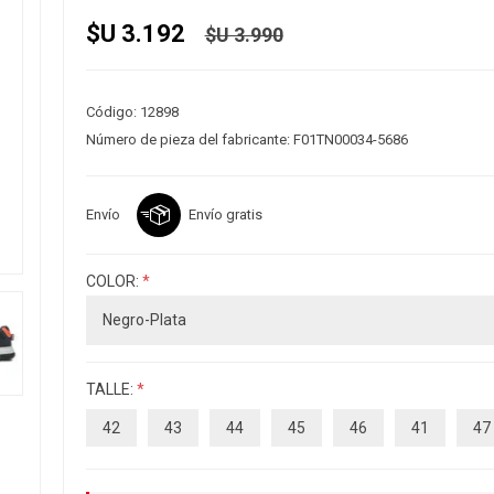
$U 3.192
$U 3.990
Código:
12898
Número de pieza del fabricante:
F01TN00034-5686
Envío
Envío gratis
COLOR:
*
TALLE:
*
42
43
44
45
46
41
47