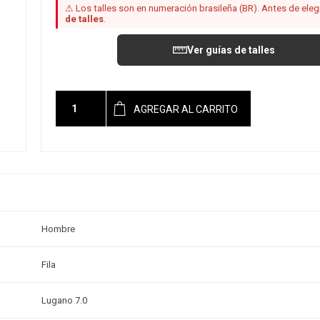
⚠ Los talles son en numeración brasileña (BR). Antes de elegir
de talles
.
Ver guías de talles
AGREGAR AL CARRITO
Hombre
Fila
Lugano 7.0