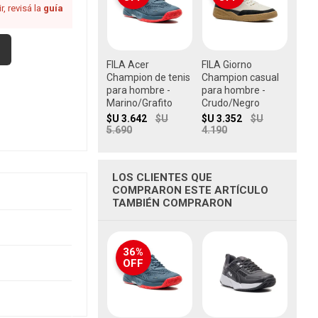
, revisá la
guía
FILA Acer
FILA Giorno
Champion de tenis
Champion casual
para hombre -
para hombre -
Marino/Grafito
Crudo/Negro
$U 3.642
$U
$U 3.352
$U
5.690
4.190
LOS CLIENTES QUE
COMPRARON ESTE ARTÍCULO
TAMBIÉN COMPRARON
36%
OFF