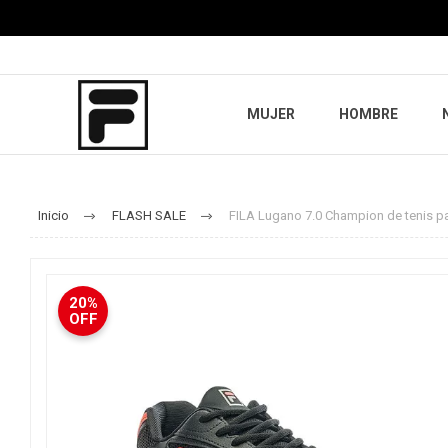
MUJER
HOMBRE
Inicio
FLASH SALE
FILA Lugano 7.0 Champion de tenis p
20%
OFF