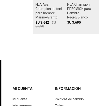
FILA Acer
FILA Champion
Champion de tenis
PRECISION para
para hombre -
Hombre -
Marino/Grafito
Negro/Blanco
$U 3.642
$U
$U 3.690
5.690
MI CUENTA
INFORMACIÓN
Mi cuenta
Políticas de cambio
Mis compras
Talles