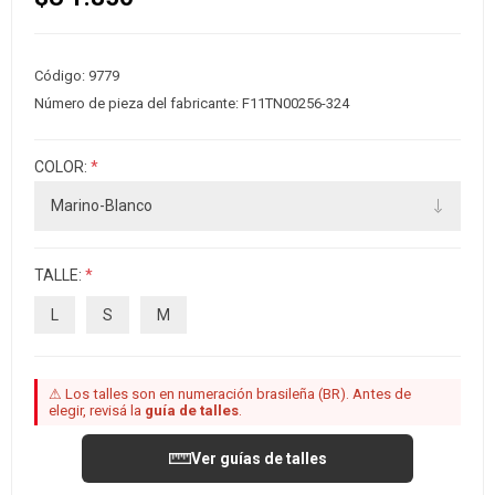
Código:
9779
Número de pieza del fabricante:
F11TN00256-324
COLOR:
*
TALLE:
*
L
S
M
⚠ Los talles son en numeración brasileña (BR). Antes de
elegir, revisá la
guía de talles
.
Ver guías de talles