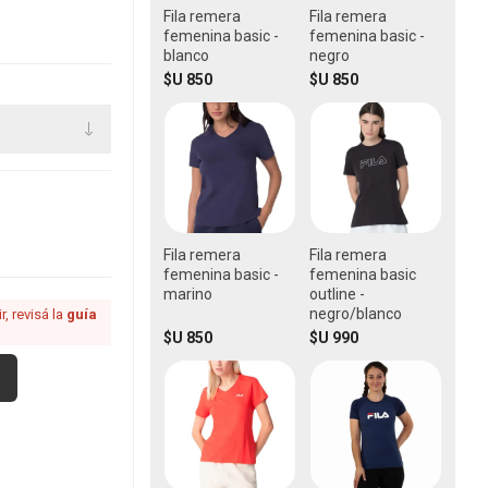
Fila remera
Fila remera
femenina basic -
femenina basic -
blanco
negro
$U 850
$U 850
Fila remera
Fila remera
femenina basic -
femenina basic
marino
outline -
negro/blanco
, revisá la
guía
$U 850
$U 990