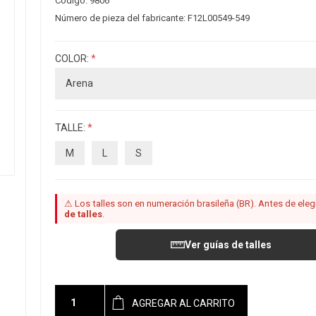
Código:
9806
Número de pieza del fabricante:
F12L00549-549
COLOR:
*
TALLE:
*
M
L
S
⚠ Los talles son en numeración brasileña (BR). Antes de elegir
de talles
.
Ver guías de talles
AGREGAR AL CARRITO