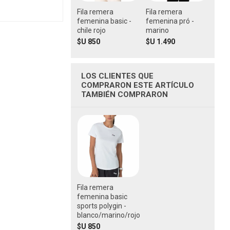
Fila remera
Fila remera
femenina basic -
femenina pró -
chile rojo
marino
$U 850
$U 1.490
LOS CLIENTES QUE
COMPRARON ESTE ARTÍCULO
TAMBIÉN COMPRARON
Fila remera
femenina basic
sports polygin -
blanco/marino/rojo
$U 850