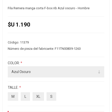
Fila Remera manga corta F-box rib Azul oscuro - Hombre
$U 1.190
Código:
11379
Número de pieza del fabricante:
F11TN00839-1263
COLOR:
*
TALLE:
*
M
L
XL
S