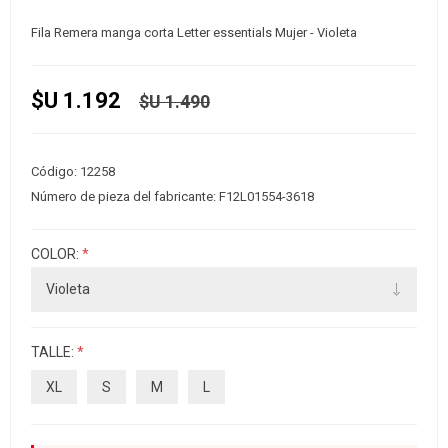
Fila Remera manga corta Letter essentials Mujer - Violeta
$U 1.192
$U 1.490
Código:
12258
Número de pieza del fabricante:
F12L01554-3618
COLOR:
*
TALLE:
*
XL
S
M
L