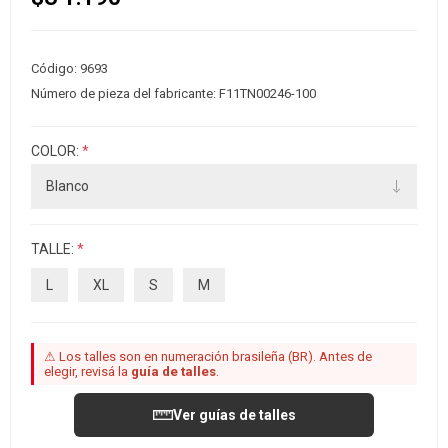
Código:
9693
Número de pieza del fabricante:
F11TN00246-100
COLOR:
*
TALLE:
*
L
XL
S
M
⚠ Los talles son en numeración brasileña (BR). Antes de
elegir, revisá la
guía de talles
.
Ver guías de talles