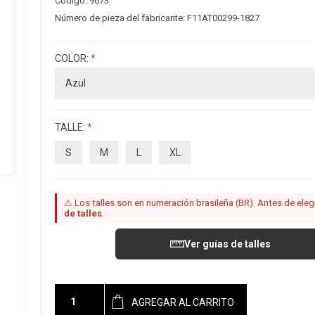
Código:
9673
Número de pieza del fabricante:
F11AT00299-1827
COLOR:
*
TALLE:
*
S
M
L
XL
⚠ Los talles son en numeración brasileña (BR). Antes de elegir
de talles
.
Ver guías de talles
AGREGAR AL CARRITO