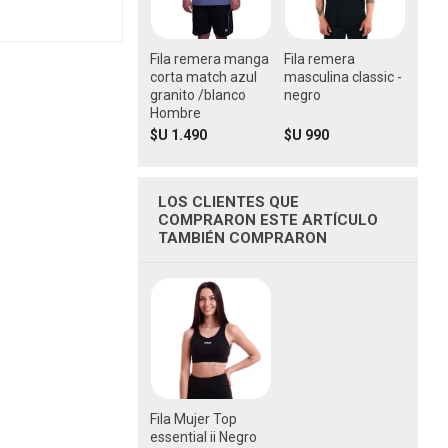
Fila remera manga
Fila remera
corta match azul
masculina classic -
granito /blanco
negro
Hombre
$U 1.490
$U 990
LOS CLIENTES QUE
COMPRARON ESTE ARTÍCULO
TAMBIÉN COMPRARON
Fila Mujer Top
essential ii Negro