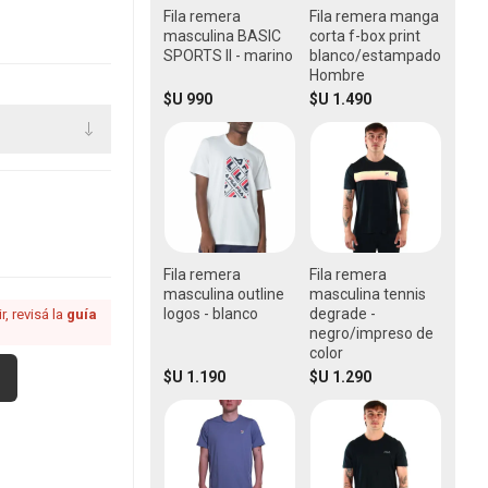
Fila remera
Fila remera manga
masculina BASIC
corta f-box print
SPORTS II - marino
blanco/estampado
Hombre
$U 990
$U 1.490
Fila remera
Fila remera
masculina outline
masculina tennis
logos - blanco
degrade -
, revisá la
guía
negro/impreso de
color
$U 1.190
$U 1.290