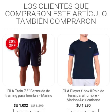
LOS CLIENTES QUE
COMPRARON ESTE ARTÍCULO
TAMBIÉN COMPRARON
20%
OFF
FILA Train 7,5" Bermuda de
FILA Player f-box ii Polo de
training para hombre - Marino
tenis para hombre -
Marino/Azul carbono
$U 1.032
$U 1.290
$U 1.290