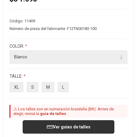
Código:
11409
Número de pieza del fabricante:
F12TN00183-100
COLOR:
*
TALLE:
*
XL
S
M
L
⚠ Los talles son en numeración brasileña (BR). Antes de
elegir, revisá la
guía de talles
.
Ver guías de talles