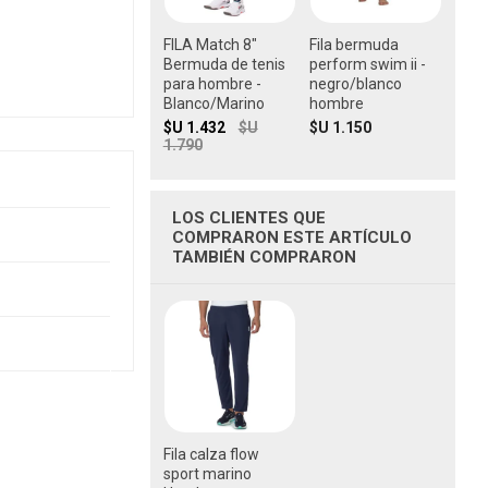
FILA Match 8"
Fila bermuda
Bermuda de tenis
perform swim ii -
para hombre -
negro/blanco
Blanco/Marino
hombre
$U 1.432
$U
$U 1.150
1.790
LOS CLIENTES QUE
COMPRARON ESTE ARTÍCULO
TAMBIÉN COMPRARON
Fila calza flow
sport marino