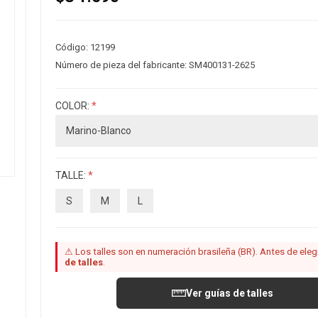
Código:
12199
Número de pieza del fabricante:
SM400131-2625
COLOR:
*
TALLE:
*
S
M
L
⚠ Los talles son en numeración brasileña (BR). Antes de elegir
de talles
.
Ver guías de talles