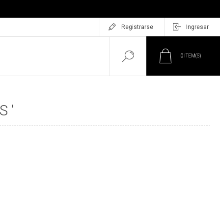
Registrarse
Ingresar
0
ITEM(S)
 '