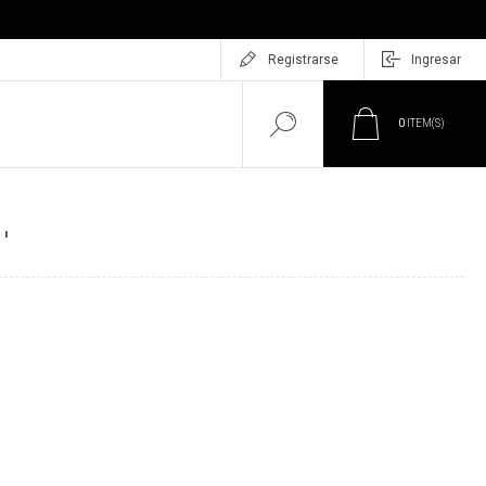
Registrarse
Ingresar
0
ITEM(S)
'