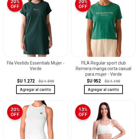
20%
20%
OFF
OFF
Fila Vestido Essentials Mujer -
FILA Regular sport club
Verde
Remera manga corta casual
para mujer - Verde
$U 1.272
$U 952
$U 1.590
$U 1.190
20%
13%
OFF
OFF