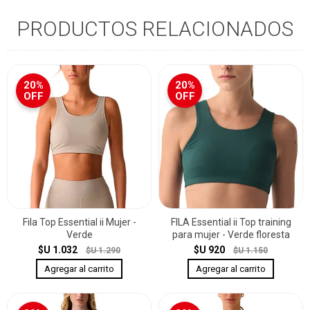
PRODUCTOS RELACIONADOS
20%
20%
OFF
OFF
Fila Top Essential ii Mujer -
FILA Essential ii Top training
Verde
para mujer - Verde floresta
$U 1.032
$U 920
$U 1.290
$U 1.150