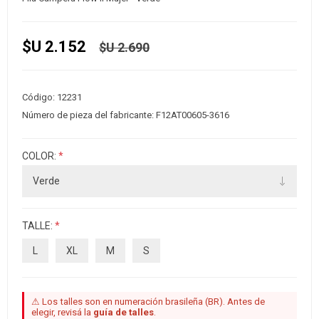
$U 2.152
$U 2.690
Código:
12231
Número de pieza del fabricante:
F12AT00605-3616
COLOR:
*
TALLE:
*
L
XL
M
S
⚠ Los talles son en numeración brasileña (BR). Antes de
elegir, revisá la
guía de talles
.