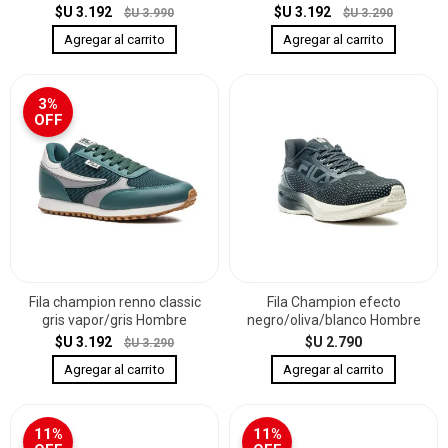
$U 3.192
$U 3.192
$U 3.990
$U 3.290
3%
OFF
Fila champion renno classic
Fila Champion efecto
gris vapor/gris Hombre
negro/oliva/blanco Hombre
$U 3.192
$U 2.790
$U 3.290
11%
11%