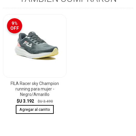
9%
OFF
FILA Racer sky Champion
running para mujer -
Negro/Amarillo
$U 3.192
$U 3.490