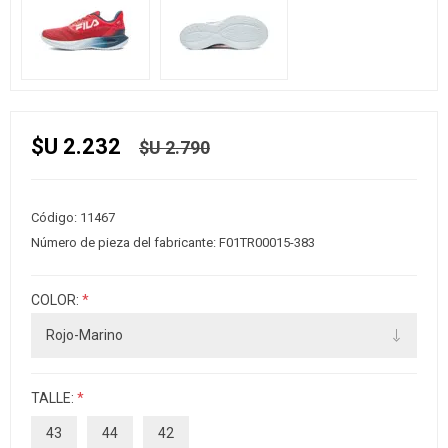
$U 2.232
$U 2.790
Código:
11467
Número de pieza del fabricante:
F01TR00015-383
COLOR:
*
TALLE:
*
43
44
42