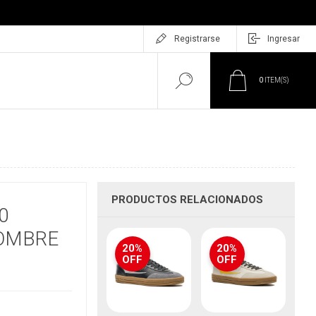
Registrarse
Ingresar
0
ITEM(S)
PRODUCTOS RELACIONADOS
0
OMBRE
20%
20%
OFF
OFF