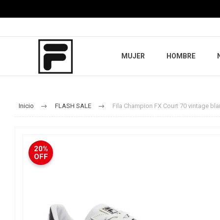
MUJER
HOMBRE
Inicio
FLASH SALE
Fila Champion FX Court 70 vintage b
20%
OFF