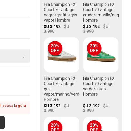
Fila Champion FX
Fila Champion FX
Court 70 vintage
Court 70 vintage
negro/grafito/gris
crudo/amarillo/negro
vapor Hombre
Hombre
$U 3.192
$U
$U 3.192
$U
3.990
3.990
20%
20%
OFF
OFF
Fila Champion FX
Fila Champion FX
Court 70 vintage
Court 70 vintage
gris
verde/crudo
vapor/marino/verde
Hombre
Hombre
, revisá la
guía
$U 3.192
$U
$U 3.192
$U
3.990
3.990
20%
20%
OFF
OFF