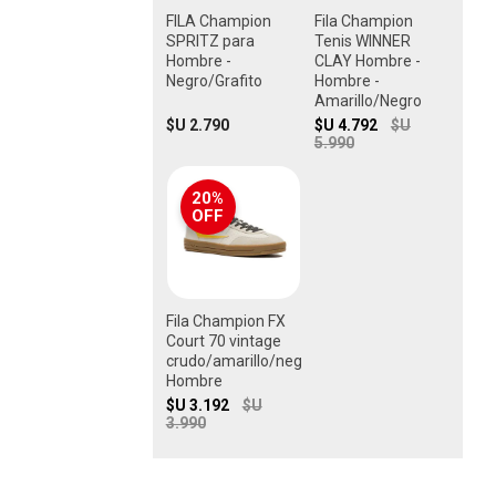
FILA Champion
Fila Champion
SPRITZ para
Tenis WINNER
Hombre -
CLAY Hombre -
Negro/Grafito
Hombre -
Amarillo/Negro
$U 2.790
$U 4.792
$U
5.990
20%
OFF
Fila Champion FX
Court 70 vintage
crudo/amarillo/negro
Hombre
$U 3.192
$U
3.990