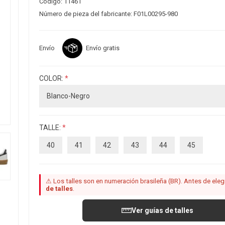
Código:
11461
Número de pieza del fabricante:
F01L00295-980
Envío
Envío gratis
COLOR:
*
TALLE:
*
40
41
42
43
44
45
⚠ Los talles son en numeración brasileña (BR). Antes de elegir
de talles
.
Ver guías de talles