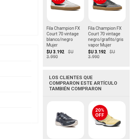
Fila Champion FX
Fila Champion FX
Court 70 vintage
Court 70 vintage
blanco/negro
negro/grafito/gris
Mujer
vapor Mujer
$U 3.192
$U
$U 3.192
$U
3.990
3.990
LOS CLIENTES QUE
COMPRARON ESTE ARTÍCULO
TAMBIÉN COMPRARON
20%
OFF