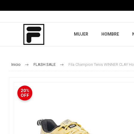
MUJER
HOMBRE
Inicio
FLASH SALE
Fila Champion Tenis WINNER CLAY Ho
20%
OFF