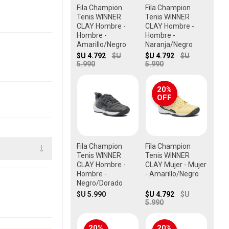
Fila Champion
Fila Champion
Tenis WINNER
Tenis WINNER
CLAY Hombre -
CLAY Hombre -
Hombre -
Hombre -
Amarillo/Negro
Naranja/Negro
$U 4.792
$U
$U 4.792
$U
5.990
5.990
20%
OFF
Fila Champion
Fila Champion
Tenis WINNER
Tenis WINNER
CLAY Hombre -
CLAY Mujer - Mujer
Hombre -
- Amarillo/Negro
Negro/Dorado
$U 5.990
$U 4.792
$U
5.990
20%
20%