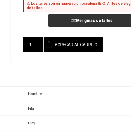
⚠ Los talles son en numeración brasileña (BR). Antes de elegir
de talles
.
Ver guías de talles
AGREGAR AL CARRITO
Hombre
Fila
Clay