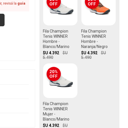
, revisá la
guía
OFF
OFF
Fila Champion
Fila Champion
Tenis WINNER
Tenis WINNER
Hombre -
Hombre -
Blanco/Marino
Naranja/Negro
$U 4.392
$U
$U 4.392
$U
5.490
5.490
20%
OFF
Fila Champion
Tenis WINNER
Mujer -
Blanco/Marino
$U 4.392
$U