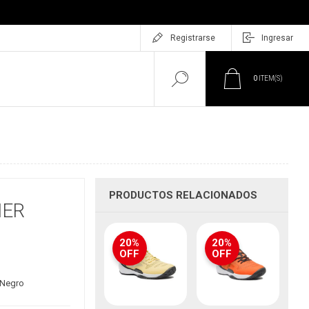
Registrarse
Ingresar
0
ITEM(S)
PRODUCTOS RELACIONADOS
NER
20%
20%
OFF
OFF
/Negro