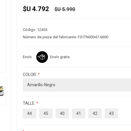
$U 4.792
$U 5.990
Código:
12455
Número de pieza del fabricante:
F01TN00047-6600
Envío
Envío gratis
COLOR:
*
TALLE:
*
44
45
40
41
42
43