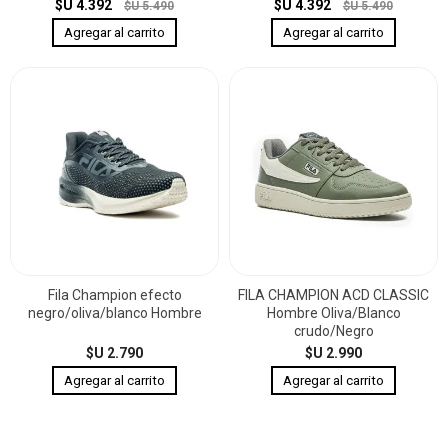
$U 4.392
$U 4.392
$U 5.490
$U 5.490
Fila Champion efecto
FILA CHAMPION ACD CLASSIC
negro/oliva/blanco Hombre
Hombre Oliva/Blanco
crudo/Negro
$U 2.790
$U 2.990