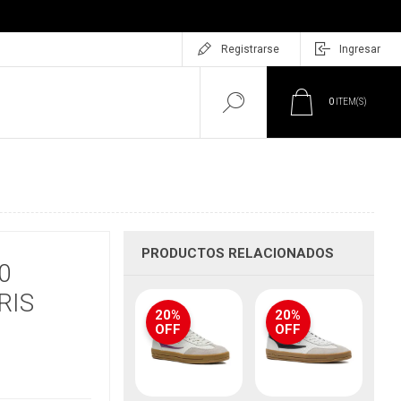
Registrarse
Ingresar
0
ITEM(S)
PRODUCTOS RELACIONADOS
0
RIS
20%
20%
OFF
OFF