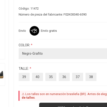
Código:
11472
Número de pieza del fabricante:
F02K00040-6590
Envío
Envío gratis
COLOR:
*
TALLE:
*
39
40
35
36
37
38
⚠ Los talles son en numeración brasileña (BR). Antes de elegir
de talles
.