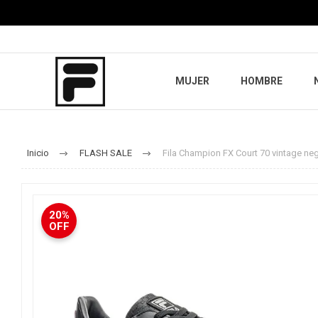
MUJER
HOMBRE
Inicio
FLASH SALE
Fila Champion FX Court 70 vintage neg
20%
OFF