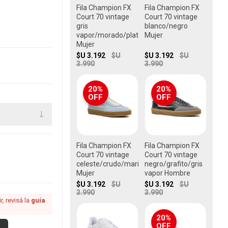
Fila Champion FX
Fila Champion FX
Court 70 vintage
Court 70 vintage
gris
blanco/negro
vapor/morado/plata
Mujer
Mujer
$U 3.192
$U
$U 3.192
$U
3.990
3.990
20%
20%
OFF
OFF
Fila Champion FX
Fila Champion FX
Court 70 vintage
Court 70 vintage
celeste/crudo/marino
negro/grafito/gris
Mujer
vapor Hombre
$U 3.192
$U
$U 3.192
$U
3.990
3.990
, revisá la
guía
20%
OFF