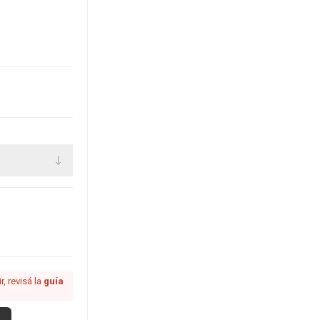
, revisá la
guía