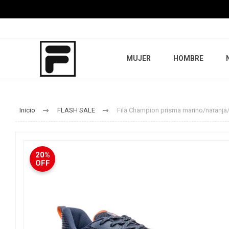
MUJER
HOMBRE
Inicio
FLASH SALE
Fila Champion prisma marino/naranja
20%
OFF