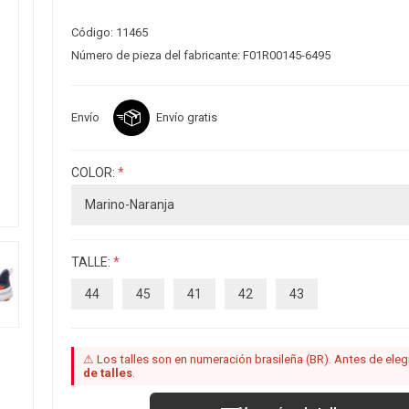
Código:
11465
Número de pieza del fabricante:
F01R00145-6495
Envío
Envío gratis
COLOR:
*
TALLE:
*
44
45
41
42
43
⚠ Los talles son en numeración brasileña (BR). Antes de elegir
de talles
.