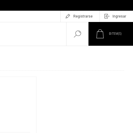
Registrarse
Ingresar
0
ITEM(S)