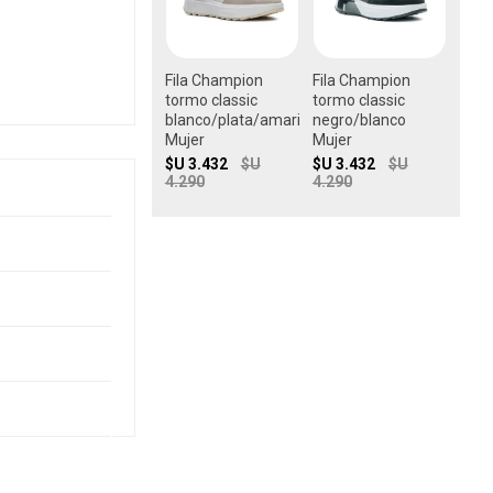
Fila Champion
Fila Champion
tormo classic
tormo classic
blanco/plata/amarillo
negro/blanco
Mujer
Mujer
$U 3.432
$U
$U 3.432
$U
4.290
4.290