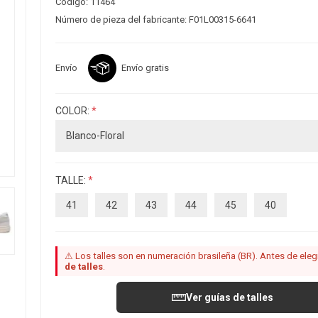
Código:
11464
Número de pieza del fabricante:
F01L00315-6641
Envío
Envío gratis
COLOR:
*
TALLE:
*
41
42
43
44
45
40
⚠ Los talles son en numeración brasileña (BR). Antes de elegir
de talles
.
Ver guías de talles