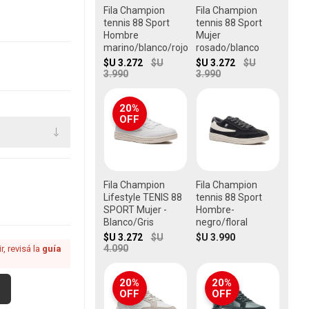
Fila Champion
Fila Champion
tennis 88 Sport
tennis 88 Sport
Hombre
Mujer
marino/blanco/rojo
rosado/blanco
$U 3.272
$U
$U 3.272
$U
3.990
3.990
20%
OFF
Fila Champion
Fila Champion
Lifestyle TENIS 88
tennis 88 Sport
SPORT Mujer -
Hombre-
Blanco/Gris
negro/floral
$U 3.272
$U
$U 3.990
4.090
, revisá la
guía
20%
20%
OFF
OFF