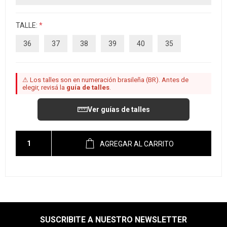
TALLE:
*
36
37
38
39
40
35
⚠ Los talles son en numeración brasileña (BR). Antes de
elegir, revisá la
guía de talles
.
Ver guías de talles
AGREGAR AL CARRITO
SUSCRIBITE A NUESTRO NEWSLETTER