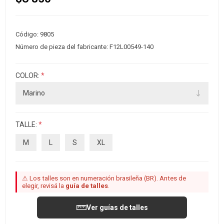
Código:
9805
Número de pieza del fabricante:
F12L00549-140
COLOR:
*
TALLE:
*
M
L
S
XL
⚠ Los talles son en numeración brasileña (BR). Antes de
elegir, revisá la
guía de talles
.
Ver guías de talles