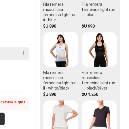
Fila remera
Fila remera
musculosa
femenina light run
femenina light run
ii - blue
ii - blue
$U 890
$U 990
Fila remera
Fila remera
musculosa
musculosa
femenina light run
femenina light run
ii - white/black
ii - black/silver
$U 890
$U 1.250
, revisá la
guía