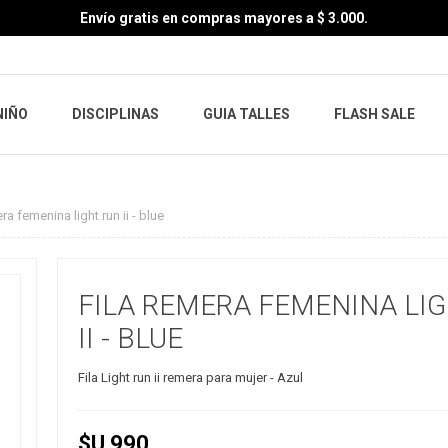
Envío gratis en compras mayores a $ 3.000.
NIÑO
DISCIPLINAS
GUIA TALLES
FLASH SALE
ra femenina light run ii - blue
FILA REMERA FEMENINA LI
II - BLUE
Fila Light run ii remera para mujer - Azul
$U 990