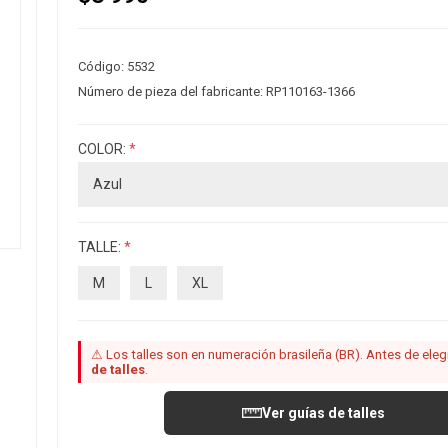
Código:
5532
Número de pieza del fabricante:
RP110163-1366
COLOR:
*
TALLE:
*
M
L
XL
⚠ Los talles son en numeración brasileña (BR). Antes de elegir
de talles
.
Ver guías de talles