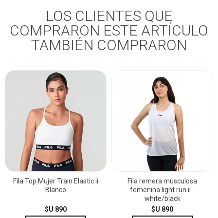
LOS CLIENTES QUE
COMPRARON ESTE ARTÍCULO
TAMBIÉN COMPRARON
Fila Top Mujer Train Elastic ii
Fila remera musculosa
Blanco
femenina light run ii -
white/black
$U 890
$U 890