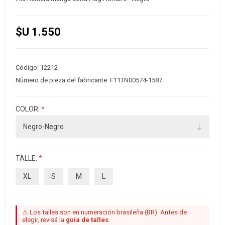
$U 1.550
Código:
12212
Número de pieza del fabricante:
F11TN00574-1587
COLOR:
*
TALLE:
*
XL
S
M
L
⚠ Los talles son en numeración brasileña (BR). Antes de
elegir, revisá la
guía de talles
.