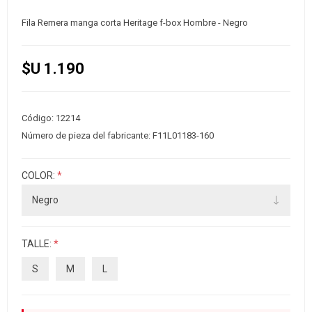
Fila Remera manga corta Heritage f-box Hombre - Negro
$U 1.190
Código:
12214
Número de pieza del fabricante:
F11L01183-160
COLOR:
*
TALLE:
*
S
M
L