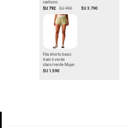
carbono
$U 792
$U 990
$U 3.790
Fila shorts basic
train ii verde
claro/verde Mujer
$U 1.590