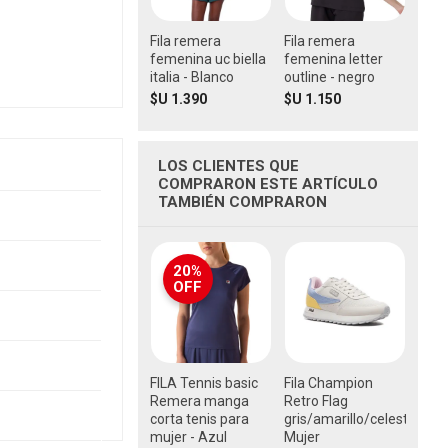
Fila remera
Fila remera
femenina uc biella
femenina letter
italia - Blanco
outline - negro
$U 1.390
$U 1.150
LOS CLIENTES QUE
COMPRARON ESTE ARTÍCULO
TAMBIÉN COMPRARON
20%
OFF
FILA Tennis basic
Fila Champion
Remera manga
Retro Flag
corta tenis para
gris/amarillo/celeste
mujer - Azul
Mujer