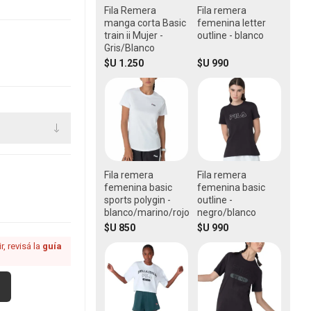
Fila Remera
Fila remera
manga corta Basic
femenina letter
train ii Mujer -
outline - blanco
Gris/Blanco
$U 1.250
$U 990
Fila remera
Fila remera
femenina basic
femenina basic
sports polygin -
outline -
blanco/marino/rojo
negro/blanco
$U 850
$U 990
, revisá la
guía