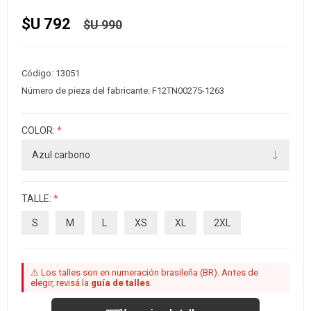
$U 792
$U 990
Código:
13051
Número de pieza del fabricante:
F12TN00275-1263
COLOR:
*
TALLE:
*
S
M
L
XS
XL
2XL
⚠ Los talles son en numeración brasileña (BR). Antes de
elegir, revisá la
guía de talles
.