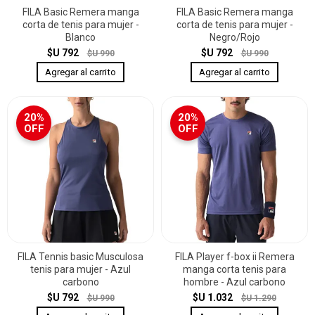
FILA Basic Remera manga
FILA Basic Remera manga
corta de tenis para mujer -
corta de tenis para mujer -
Blanco
Negro/Rojo
$U 792
$U 792
$U 990
$U 990
20%
20%
OFF
OFF
FILA Tennis basic Musculosa
FILA Player f-box ii Remera
tenis para mujer - Azul
manga corta tenis para
carbono
hombre - Azul carbono
$U 792
$U 1.032
$U 990
$U 1.290