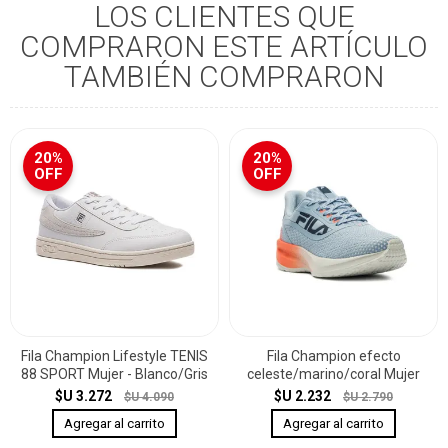
LOS CLIENTES QUE
COMPRARON ESTE ARTÍCULO
TAMBIÉN COMPRARON
20%
20%
OFF
OFF
Fila Champion Lifestyle TENIS
Fila Champion efecto
88 SPORT Mujer - Blanco/Gris
celeste/marino/coral Mujer
$U 3.272
$U 2.232
$U 4.090
$U 2.790