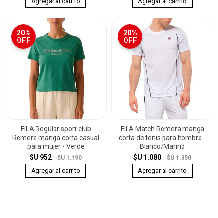
20%
20%
OFF
OFF
FILA Regular sport club
FILA Match Remera manga
Remera manga corta casual
corta de tenis para hombre -
para mujer - Verde
Blanco/Marino
$U 952
$U 1.080
$U 1.190
$U 1.350