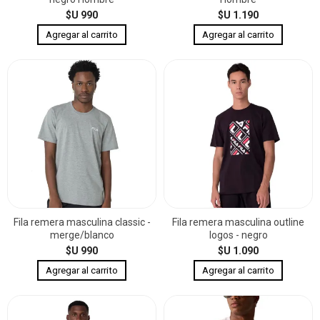
$U 990
$U 1.190
Fila remera masculina classic -
Fila remera masculina outline
merge/blanco
logos - negro
$U 990
$U 1.090