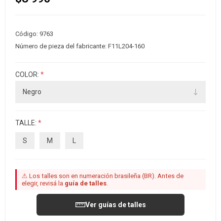
Código:
9763
Número de pieza del fabricante:
F11L204-160
COLOR:
*
TALLE:
*
S
M
L
⚠ Los talles son en numeración brasileña (BR). Antes de
elegir, revisá la
guía de talles
.
Ver guías de talles