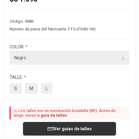
Código:
9686
Número de pieza del fabricante:
F11L01040-160
COLOR:
*
TALLE:
*
S
M
L
⚠ Los talles son en numeración brasileña (BR). Antes de
elegir, revisá la
guía de talles
.
Ver guías de talles