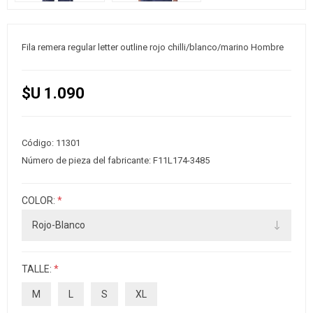
Fila remera regular letter outline rojo chilli/blanco/marino Hombre
$U 1.090
Código:
11301
Número de pieza del fabricante:
F11L174-3485
COLOR:
*
TALLE:
*
M
L
S
XL