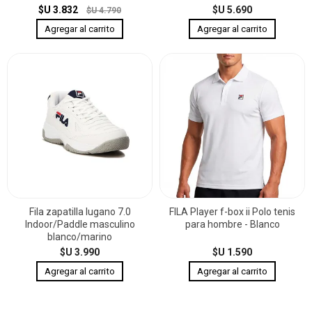
$U 3.832
$U 5.690
$U 4.790
Fila zapatilla lugano 7.0
FILA Player f-box ii Polo tenis
Indoor/Paddle masculino
para hombre - Blanco
blanco/marino
$U 3.990
$U 1.590