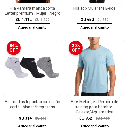
Fila Remera manga corta
Fila Top Mujer life Beige
Letter premium ii Mujer - Negro
$U 1.112
$U 650
$U 1.390
$U 750
36%
20%
OFF
OFF
Fila medias tripack unisex caño
FILA Melange ii Remera de
corto - blanco/negro/gris
training para hombre -
Celeste/Aguamarina
$U 314
$U 952
$U 490
$U 1.190