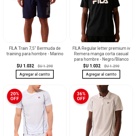
FILA Train 7,5" Bermuda de
FILA Regular letter premium iv
training para hombre - Marino
Remera manga corta casual
para hombre - Negro/Blanco
$U 1.032
$U 1.032
$U 1.290
$U 1.290
20%
36%
OFF
OFF