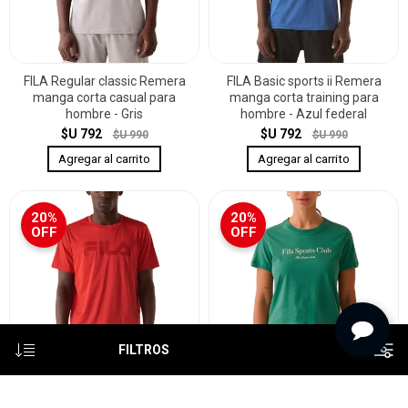
FILA Regular classic Remera
FILA Basic sports ii Remera
manga corta casual para
manga corta training para
hombre - Gris
hombre - Azul federal
$U 792
$U 792
$U 990
$U 990
20%
20%
OFF
OFF
FILTROS
FILA Basic sports ii Remera
FILA Regular sport club