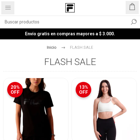
Envío gratis en compras mayores a $ 3.000.
Inicio
FLASH SALE
FLASH SALE
20%
13%
OFF
OFF