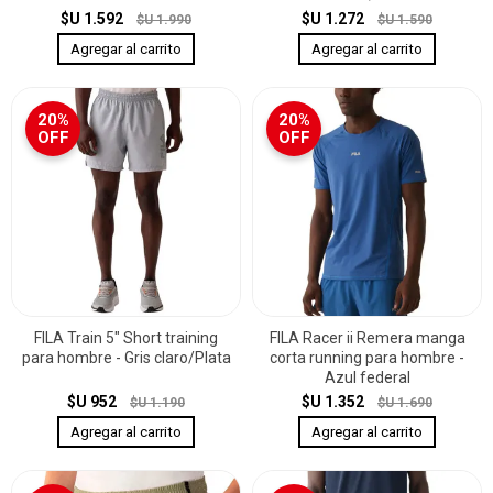
$U 1.592
$U 1.272
$U 1.990
$U 1.590
20%
20%
OFF
OFF
FILA Train 5" Short training
FILA Racer ii Remera manga
para hombre - Gris claro/Plata
corta running para hombre -
Azul federal
$U 952
$U 1.352
$U 1.190
$U 1.690