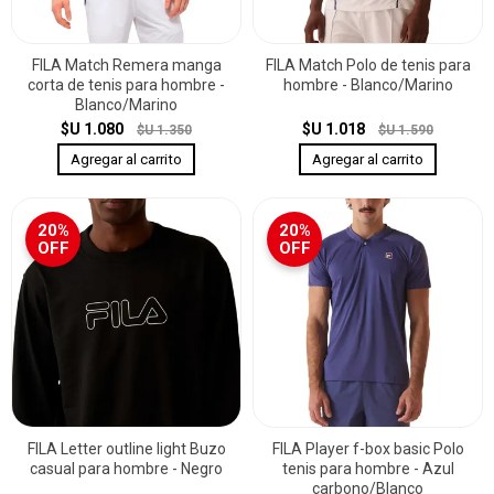
FILA Match Remera manga
FILA Match Polo de tenis para
corta de tenis para hombre -
hombre - Blanco/Marino
Blanco/Marino
$U 1.080
$U 1.018
$U 1.350
$U 1.590
20%
20%
OFF
OFF
FILA Letter outline light Buzo
FILA Player f-box basic Polo
casual para hombre - Negro
tenis para hombre - Azul
carbono/Blanco