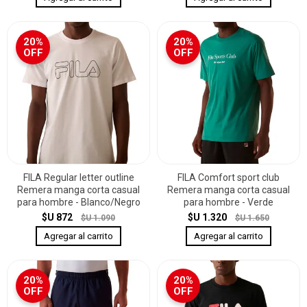
20%
20%
OFF
OFF
FILA Regular letter outline
FILA Comfort sport club
Remera manga corta casual
Remera manga corta casual
para hombre - Blanco/Negro
para hombre - Verde
$U 872
$U 1.320
$U 1.090
$U 1.650
20%
20%
OFF
OFF