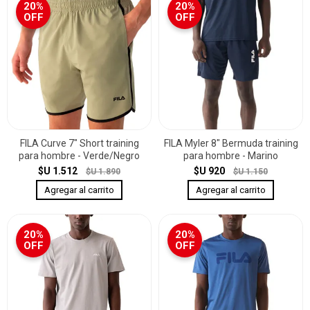
20%
20%
OFF
OFF
FILA Curve 7" Short training
FILA Myler 8" Bermuda training
para hombre - Verde/Negro
para hombre - Marino
$U 1.512
$U 920
$U 1.890
$U 1.150
20%
20%
OFF
OFF