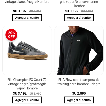
vintage blanco/negro Hombre
gris vapor/blanco/marino
Hombre
$U 3.192
$U 3.192
$U 3.990
$U 3.290
20%
OFF
Fila Champion FX Court 70
FILA Flow sport campera de
vintage negro/grafito/gris
training para hombre - Negro
vapor Hombre
$U 3.192
$U 2.890
$U 3.990