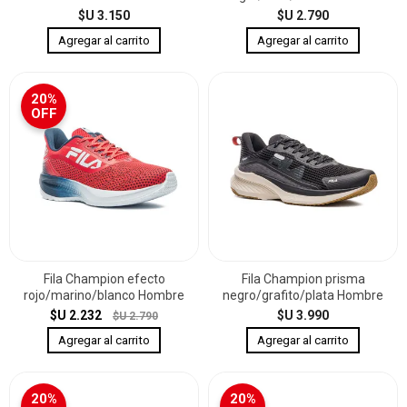
$U 3.150
$U 2.790
20%
OFF
Fila Champion efecto
Fila Champion prisma
rojo/marino/blanco Hombre
negro/grafito/plata Hombre
$U 2.232
$U 3.990
$U 2.790
20%
20%