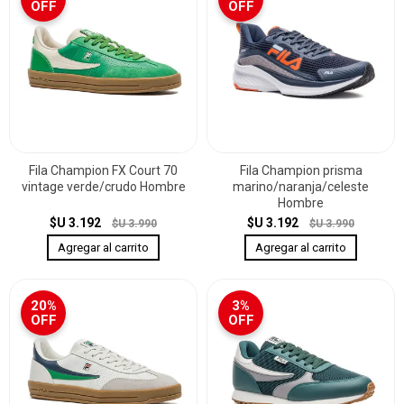
OFF
OFF
Fila Champion FX Court 70
Fila Champion prisma
vintage verde/crudo Hombre
marino/naranja/celeste
Hombre
$U 3.192
$U 3.192
$U 3.990
$U 3.990
20%
3%
OFF
OFF