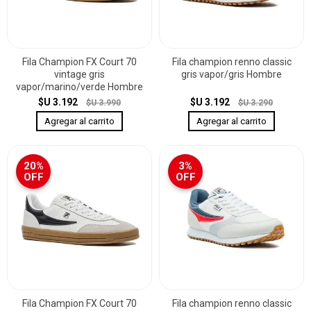
Fila Champion FX Court 70
Fila champion renno classic
vintage gris
gris vapor/gris Hombre
vapor/marino/verde Hombre
$U 3.192
$U 3.192
$U 3.990
$U 3.290
20%
3%
OFF
OFF
Fila Champion FX Court 70
Fila champion renno classic