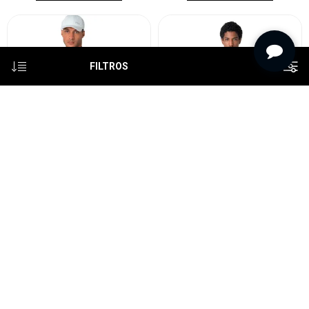
FILTROS
Fila campera masculina
Fila remera regular letter
performa slim zip - azul
outline blanco/marino/rojo
marino
Hombre
$U 3.450
$U 990