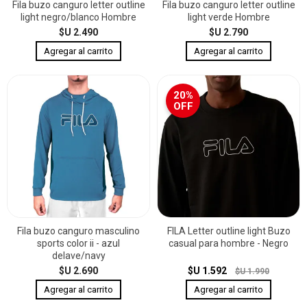
Fila buzo canguro letter outline
Fila buzo canguro letter outline
light negro/blanco Hombre
light verde Hombre
$U 2.490
$U 2.790
20%
OFF
Fila buzo canguro masculino
FILA Letter outline light Buzo
sports color ii - azul
casual para hombre - Negro
delave/navy
$U 2.690
$U 1.592
$U 1.990