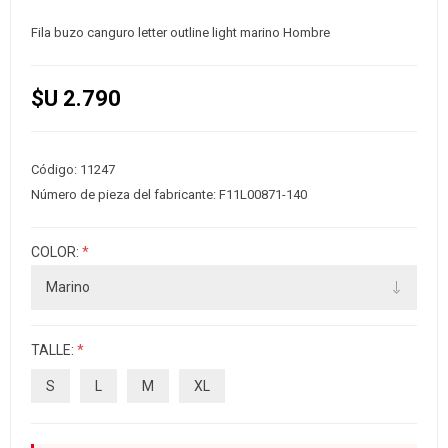
Fila buzo canguro letter outline light marino Hombre
$U 2.790
Código:
11247
Número de pieza del fabricante:
F11L00871-140
COLOR:
*
TALLE:
*
S
L
M
XL